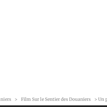
aniers
>
Film Sur le Sentier des Douaniers
>
Un 